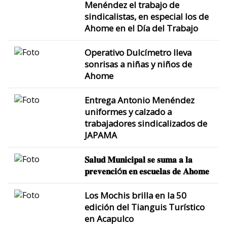
Menéndez el trabajo de
sindicalistas, en especial los de
Ahome en el Día del Trabajo
Operativo Dulcímetro lleva
sonrisas a niñas y niños de
Ahome
Entrega Antonio Menéndez
uniformes y calzado a
trabajadores sindicalizados de
JAPAMA
𝐒𝐚𝐥𝐮𝐝 𝐌𝐮𝐧𝐢𝐜𝐢𝐩𝐚𝐥 𝐬𝐞 𝐬𝐮𝐦𝐚 𝐚 𝐥𝐚
𝐩𝐫𝐞𝐯𝐞𝐧𝐜𝐢ó𝐧 𝐞𝐧 𝐞𝐬𝐜𝐮𝐞𝐥𝐚𝐬 𝐝𝐞 𝐀𝐡𝐨𝐦𝐞
Los Mochis brilla en la 50
edición del Tianguis Turístico
en Acapulco