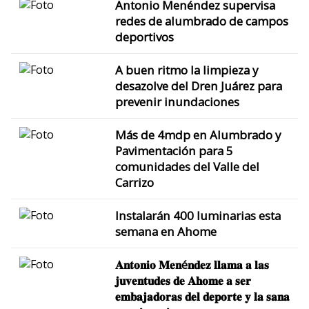
Antonio Menéndez supervisa
redes de alumbrado de campos
deportivos
A buen ritmo la limpieza y
desazolve del Dren Juárez para
prevenir inundaciones
Más de 4mdp en Alumbrado y
Pavimentación para 5
comunidades del Valle del
Carrizo
Instalarán 400 luminarias esta
semana en Ahome
𝐀𝐧𝐭𝐨𝐧𝐢𝐨 𝐌𝐞𝐧é𝐧𝐝𝐞𝐳 𝐥𝐥𝐚𝐦𝐚 𝐚 𝐥𝐚𝐬
𝐣𝐮𝐯𝐞𝐧𝐭𝐮𝐝𝐞𝐬 𝐝𝐞 𝐀𝐡𝐨𝐦𝐞 𝐚 𝐬𝐞𝐫
𝐞𝐦𝐛𝐚𝐣𝐚𝐝𝐨𝐫𝐚𝐬 𝐝𝐞𝐥 𝐝𝐞𝐩𝐨𝐫𝐭𝐞 𝐲 𝐥𝐚 𝐬𝐚𝐧𝐚