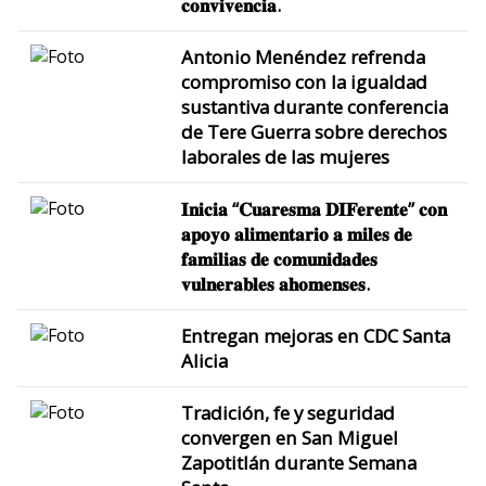
𝐜𝐨𝐧𝐯𝐢𝐯𝐞𝐧𝐜𝐢𝐚.
Antonio Menéndez refrenda
compromiso con la igualdad
sustantiva durante conferencia
de Tere Guerra sobre derechos
laborales de las mujeres
𝐈𝐧𝐢𝐜𝐢𝐚 “𝐂𝐮𝐚𝐫𝐞𝐬𝐦𝐚 𝐃𝐈𝐅𝐞𝐫𝐞𝐧𝐭𝐞” 𝐜𝐨𝐧
𝐚𝐩𝐨𝐲𝐨 𝐚𝐥𝐢𝐦𝐞𝐧𝐭𝐚𝐫𝐢𝐨 𝐚 𝐦𝐢𝐥𝐞𝐬 𝐝𝐞
𝐟𝐚𝐦𝐢𝐥𝐢𝐚𝐬 𝐝𝐞 𝐜𝐨𝐦𝐮𝐧𝐢𝐝𝐚𝐝𝐞𝐬
𝐯𝐮𝐥𝐧𝐞𝐫𝐚𝐛𝐥𝐞𝐬 𝐚𝐡𝐨𝐦𝐞𝐧𝐬𝐞𝐬.
Entregan mejoras en CDC Santa
Alicia
Tradición, fe y seguridad
convergen en San Miguel
Zapotitlán durante Semana