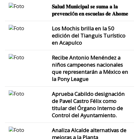
𝐒𝐚𝐥𝐮𝐝 𝐌𝐮𝐧𝐢𝐜𝐢𝐩𝐚𝐥 𝐬𝐞 𝐬𝐮𝐦𝐚 𝐚 𝐥𝐚
𝐩𝐫𝐞𝐯𝐞𝐧𝐜𝐢ó𝐧 𝐞𝐧 𝐞𝐬𝐜𝐮𝐞𝐥𝐚𝐬 𝐝𝐞 𝐀𝐡𝐨𝐦𝐞
Los Mochis brilla en la 50
edición del Tianguis Turístico
en Acapulco
Recibe Antonio Menéndez a
niños campeones nacionales
que representarán a México en
la Pony League
Aprueba Cabildo designación
de Pavel Castro Félix como
titular del Órgano Interno de
Control del Ayuntamiento.
Analiza Alcalde alternativas de
mejoras a la Planta