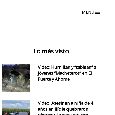
MENÚ
dehaze
Lo más visto
Video; Humillan y “tablean” a
jóvenes “Macheteros” en El
Fuerte y Ahome
Video: Asesinan a niña de 4
años en JJR; le quebraron
piernas y la atacaron con