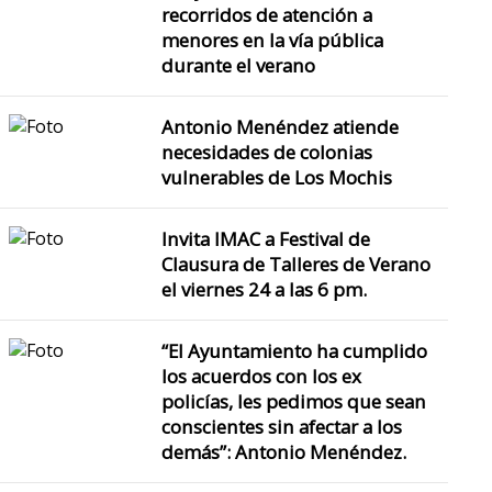
recorridos de atención a
menores en la vía pública
durante el verano
Antonio Menéndez atiende
necesidades de colonias
vulnerables de Los Mochis
Invita IMAC a Festival de
Clausura de Talleres de Verano
Se han instalado más de 
el viernes 24 a las 6 pm.
“El Ayuntamiento ha cumplido
El Alcalde Antonio Me
los acuerdos con los ex
Bermúdez informa que en t
policías, les pedimos que sean
aproximada
conscientes sin afectar a los
demás”: Antonio Menéndez.