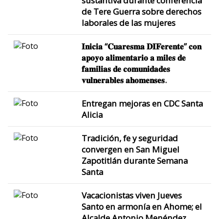
sustantiva durante conferencia
de Tere Guerra sobre derechos
laborales de las mujeres
𝐈𝐧𝐢𝐜𝐢𝐚 “𝐂𝐮𝐚𝐫𝐞𝐬𝐦𝐚 𝐃𝐈𝐅𝐞𝐫𝐞𝐧𝐭𝐞” 𝐜𝐨𝐧
𝐚𝐩𝐨𝐲𝐨 𝐚𝐥𝐢𝐦𝐞𝐧𝐭𝐚𝐫𝐢𝐨 𝐚 𝐦𝐢𝐥𝐞𝐬 𝐝𝐞
𝐟𝐚𝐦𝐢𝐥𝐢𝐚𝐬 𝐝𝐞 𝐜𝐨𝐦𝐮𝐧𝐢𝐝𝐚𝐝𝐞𝐬
𝐯𝐮𝐥𝐧𝐞𝐫𝐚𝐛𝐥𝐞𝐬 𝐚𝐡𝐨𝐦𝐞𝐧𝐬𝐞𝐬.
Entregan mejoras en CDC Santa
Alicia
Tradición, fe y seguridad
convergen en San Miguel
Zapotitlán durante Semana
Santa
Vacacionistas viven Jueves
Santo en armonía en Ahome; el
Alcalde Antonio Menéndez