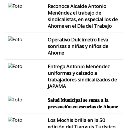
Reconoce Alcalde Antonio
Menéndez el trabajo de
sindicalistas, en especial los de
Ahome en el Día del Trabajo
Operativo Dulcímetro lleva
sonrisas a niñas y niños de
Ahome
Entrega Antonio Menéndez
uniformes y calzado a
trabajadores sindicalizados de
JAPAMA
𝐒𝐚𝐥𝐮𝐝 𝐌𝐮𝐧𝐢𝐜𝐢𝐩𝐚𝐥 𝐬𝐞 𝐬𝐮𝐦𝐚 𝐚 𝐥𝐚
𝐩𝐫𝐞𝐯𝐞𝐧𝐜𝐢ó𝐧 𝐞𝐧 𝐞𝐬𝐜𝐮𝐞𝐥𝐚𝐬 𝐝𝐞 𝐀𝐡𝐨𝐦𝐞
Los Mochis brilla en la 50
edición del Tianguis Turístico