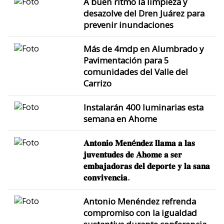
A buen ritmo la limpieza y
desazolve del Dren Juárez para
prevenir inundaciones
Más de 4mdp en Alumbrado y
Pavimentación para 5
comunidades del Valle del
Carrizo
Instalarán 400 luminarias esta
semana en Ahome
𝐀𝐧𝐭𝐨𝐧𝐢𝐨 𝐌𝐞𝐧é𝐧𝐝𝐞𝐳 𝐥𝐥𝐚𝐦𝐚 𝐚 𝐥𝐚𝐬
𝐣𝐮𝐯𝐞𝐧𝐭𝐮𝐝𝐞𝐬 𝐝𝐞 𝐀𝐡𝐨𝐦𝐞 𝐚 𝐬𝐞𝐫
𝐞𝐦𝐛𝐚𝐣𝐚𝐝𝐨𝐫𝐚𝐬 𝐝𝐞𝐥 𝐝𝐞𝐩𝐨𝐫𝐭𝐞 𝐲 𝐥𝐚 𝐬𝐚𝐧𝐚
𝐜𝐨𝐧𝐯𝐢𝐯𝐞𝐧𝐜𝐢𝐚.
Antonio Menéndez refrenda
compromiso con la igualdad