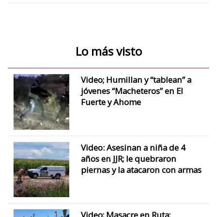
Lo más visto
Video; Humillan y “tablean” a
jóvenes “Macheteros” en El
Fuerte y Ahome
Video: Asesinan a niña de 4
años en JJR; le quebraron
piernas y la atacaron con armas
Video; Masacre en Ruta;