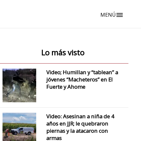
MENÚ
dehaze
Lo más visto
Video; Humillan y “tablean” a
jóvenes “Macheteros” en El
Fuerte y Ahome
Video: Asesinan a niña de 4
años en JJR; le quebraron
piernas y la atacaron con
armas