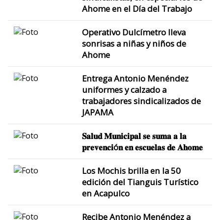
Ahome en el Día del Trabajo
Operativo Dulcímetro lleva
sonrisas a niñas y niños de
Ahome
Entrega Antonio Menéndez
uniformes y calzado a
trabajadores sindicalizados de
JAPAMA
𝐒𝐚𝐥𝐮𝐝 𝐌𝐮𝐧𝐢𝐜𝐢𝐩𝐚𝐥 𝐬𝐞 𝐬𝐮𝐦𝐚 𝐚 𝐥𝐚
𝐩𝐫𝐞𝐯𝐞𝐧𝐜𝐢ó𝐧 𝐞𝐧 𝐞𝐬𝐜𝐮𝐞𝐥𝐚𝐬 𝐝𝐞 𝐀𝐡𝐨𝐦𝐞
Los Mochis brilla en la 50
edición del Tianguis Turístico
en Acapulco
Recibe Antonio Menéndez a