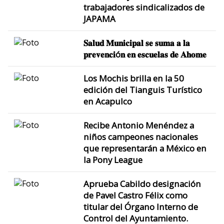
trabajadores sindicalizados de
JAPAMA
𝐒𝐚𝐥𝐮𝐝 𝐌𝐮𝐧𝐢𝐜𝐢𝐩𝐚𝐥 𝐬𝐞 𝐬𝐮𝐦𝐚 𝐚 𝐥𝐚
𝐩𝐫𝐞𝐯𝐞𝐧𝐜𝐢ó𝐧 𝐞𝐧 𝐞𝐬𝐜𝐮𝐞𝐥𝐚𝐬 𝐝𝐞 𝐀𝐡𝐨𝐦𝐞
Los Mochis brilla en la 50
edición del Tianguis Turístico
en Acapulco
Recibe Antonio Menéndez a
niños campeones nacionales
que representarán a México en
la Pony League
Aprueba Cabildo designación
de Pavel Castro Félix como
titular del Órgano Interno de
Control del Ayuntamiento.