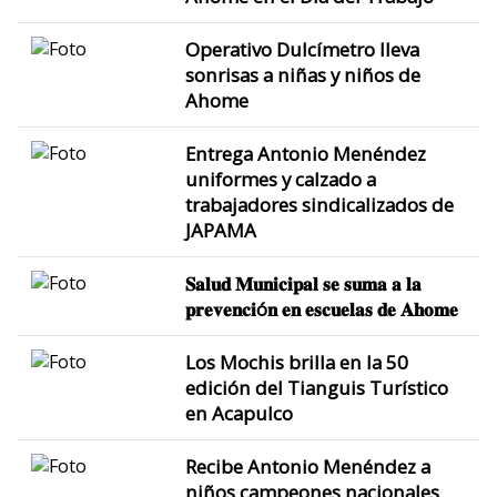
Operativo Dulcímetro lleva
sonrisas a niñas y niños de
Ahome
Entrega Antonio Menéndez
uniformes y calzado a
trabajadores sindicalizados de
JAPAMA
𝐒𝐚𝐥𝐮𝐝 𝐌𝐮𝐧𝐢𝐜𝐢𝐩𝐚𝐥 𝐬𝐞 𝐬𝐮𝐦𝐚 𝐚 𝐥𝐚
𝐩𝐫𝐞𝐯𝐞𝐧𝐜𝐢ó𝐧 𝐞𝐧 𝐞𝐬𝐜𝐮𝐞𝐥𝐚𝐬 𝐝𝐞 𝐀𝐡𝐨𝐦𝐞
Los Mochis brilla en la 50
edición del Tianguis Turístico
en Acapulco
Recibe Antonio Menéndez a
niños campeones nacionales