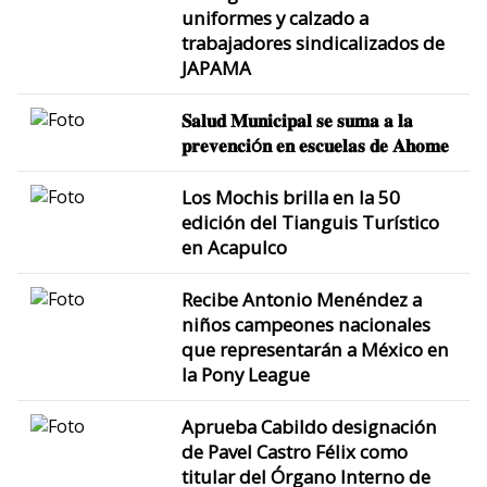
uniformes y calzado a
trabajadores sindicalizados de
JAPAMA
𝐒𝐚𝐥𝐮𝐝 𝐌𝐮𝐧𝐢𝐜𝐢𝐩𝐚𝐥 𝐬𝐞 𝐬𝐮𝐦𝐚 𝐚 𝐥𝐚
𝐩𝐫𝐞𝐯𝐞𝐧𝐜𝐢ó𝐧 𝐞𝐧 𝐞𝐬𝐜𝐮𝐞𝐥𝐚𝐬 𝐝𝐞 𝐀𝐡𝐨𝐦𝐞
Los Mochis brilla en la 50
edición del Tianguis Turístico
en Acapulco
Recibe Antonio Menéndez a
niños campeones nacionales
que representarán a México en
la Pony League
Aprueba Cabildo designación
de Pavel Castro Félix como
titular del Órgano Interno de