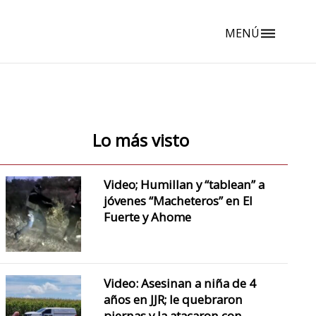
MENÚ
dehaze
Lo más visto
Video; Humillan y “tablean” a
jóvenes “Macheteros” en El
Fuerte y Ahome
Video: Asesinan a niña de 4
años en JJR; le quebraron
piernas y la atacaron con