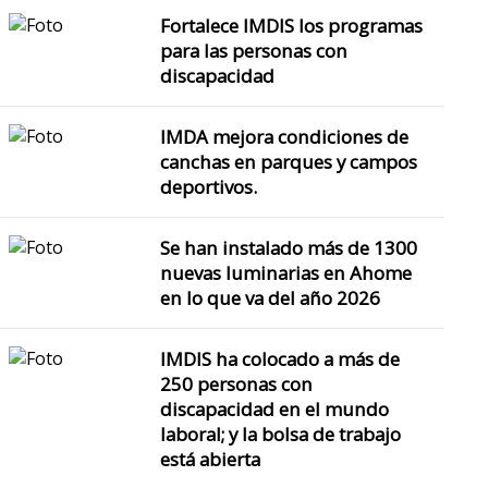
Fortalece IMDIS los programas
para las personas con
discapacidad
IMDA mejora condiciones de
canchas en parques y campos
deportivos.
Invitan a jornadas de oftalmologí
Se han instalado más de 1300
nuevas luminarias en Ahome
Salud Municipal, Bienest
en lo que va del año 2026
Pública se unen para dete
necesitan 
IMDIS ha colocado a más de
250 personas con
discapacidad en el mundo
laboral; y la bolsa de trabajo
está abierta