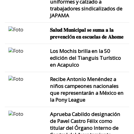
uniformes y calzado a
trabajadores sindicalizados de
JAPAMA
𝐒𝐚𝐥𝐮𝐝 𝐌𝐮𝐧𝐢𝐜𝐢𝐩𝐚𝐥 𝐬𝐞 𝐬𝐮𝐦𝐚 𝐚 𝐥𝐚
𝐩𝐫𝐞𝐯𝐞𝐧𝐜𝐢ó𝐧 𝐞𝐧 𝐞𝐬𝐜𝐮𝐞𝐥𝐚𝐬 𝐝𝐞 𝐀𝐡𝐨𝐦𝐞
Los Mochis brilla en la 50
edición del Tianguis Turístico
en Acapulco
Recibe Antonio Menéndez a
niños campeones nacionales
que representarán a México en
la Pony League
Aprueba Cabildo designación
de Pavel Castro Félix como
titular del Órgano Interno de