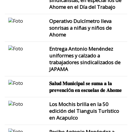
sindicalistas, en especial los de
Ahome en el Día del Trabajo
Operativo Dulcímetro lleva
sonrisas a niñas y niños de
Ahome
Entrega Antonio Menéndez
uniformes y calzado a
trabajadores sindicalizados de
JAPAMA
𝐒𝐚𝐥𝐮𝐝 𝐌𝐮𝐧𝐢𝐜𝐢𝐩𝐚𝐥 𝐬𝐞 𝐬𝐮𝐦𝐚 𝐚 𝐥𝐚
𝐩𝐫𝐞𝐯𝐞𝐧𝐜𝐢ó𝐧 𝐞𝐧 𝐞𝐬𝐜𝐮𝐞𝐥𝐚𝐬 𝐝𝐞 𝐀𝐡𝐨𝐦𝐞
Los Mochis brilla en la 50
edición del Tianguis Turístico
en Acapulco
Recibe Antonio Menéndez a