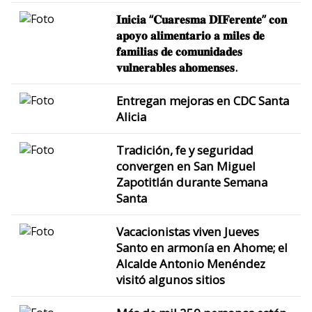
𝐈𝐧𝐢𝐜𝐢𝐚 “𝐂𝐮𝐚𝐫𝐞𝐬𝐦𝐚 𝐃𝐈𝐅𝐞𝐫𝐞𝐧𝐭𝐞” 𝐜𝐨𝐧
𝐚𝐩𝐨𝐲𝐨 𝐚𝐥𝐢𝐦𝐞𝐧𝐭𝐚𝐫𝐢𝐨 𝐚 𝐦𝐢𝐥𝐞𝐬 𝐝𝐞
𝐟𝐚𝐦𝐢𝐥𝐢𝐚𝐬 𝐝𝐞 𝐜𝐨𝐦𝐮𝐧𝐢𝐝𝐚𝐝𝐞𝐬
𝐯𝐮𝐥𝐧𝐞𝐫𝐚𝐛𝐥𝐞𝐬 𝐚𝐡𝐨𝐦𝐞𝐧𝐬𝐞𝐬.
Entregan mejoras en CDC Santa
Alicia
Tradición, fe y seguridad
convergen en San Miguel
Zapotitlán durante Semana
Santa
Vacacionistas viven Jueves
Santo en armonía en Ahome; el
Alcalde Antonio Menéndez
visitó algunos sitios