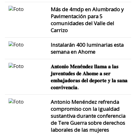
Más de 4mdp en Alumbrado y
Pavimentación para 5
comunidades del Valle del
Carrizo
Instalarán 400 luminarias esta
semana en Ahome
𝐀𝐧𝐭𝐨𝐧𝐢𝐨 𝐌𝐞𝐧é𝐧𝐝𝐞𝐳 𝐥𝐥𝐚𝐦𝐚 𝐚 𝐥𝐚𝐬
𝐣𝐮𝐯𝐞𝐧𝐭𝐮𝐝𝐞𝐬 𝐝𝐞 𝐀𝐡𝐨𝐦𝐞 𝐚 𝐬𝐞𝐫
𝐞𝐦𝐛𝐚𝐣𝐚𝐝𝐨𝐫𝐚𝐬 𝐝𝐞𝐥 𝐝𝐞𝐩𝐨𝐫𝐭𝐞 𝐲 𝐥𝐚 𝐬𝐚𝐧𝐚
𝐜𝐨𝐧𝐯𝐢𝐯𝐞𝐧𝐜𝐢𝐚.
Antonio Menéndez refrenda
compromiso con la igualdad
sustantiva durante conferencia
de Tere Guerra sobre derechos
laborales de las mujeres