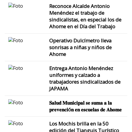
Reconoce Alcalde Antonio
Menéndez el trabajo de
sindicalistas, en especial los de
Ahome en el Día del Trabajo
Operativo Dulcímetro lleva
sonrisas a niñas y niños de
Ahome
Entrega Antonio Menéndez
uniformes y calzado a
trabajadores sindicalizados de
JAPAMA
𝐒𝐚𝐥𝐮𝐝 𝐌𝐮𝐧𝐢𝐜𝐢𝐩𝐚𝐥 𝐬𝐞 𝐬𝐮𝐦𝐚 𝐚 𝐥𝐚
𝐩𝐫𝐞𝐯𝐞𝐧𝐜𝐢ó𝐧 𝐞𝐧 𝐞𝐬𝐜𝐮𝐞𝐥𝐚𝐬 𝐝𝐞 𝐀𝐡𝐨𝐦𝐞
Los Mochis brilla en la 50
edición del Tianguis Turístico