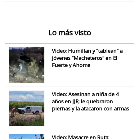
Lo más visto
Video; Humillan y “tablean” a
jóvenes “Macheteros” en El
Fuerte y Ahome
Video: Asesinan a niña de 4
años en JJR; le quebraron
piernas y la atacaron con armas
Video; Masacre en Ruta;