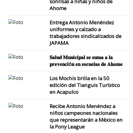
sonrisas a niñas y niños de
Ahome
Entrega Antonio Menéndez
uniformes y calzado a
trabajadores sindicalizados de
JAPAMA
𝐒𝐚𝐥𝐮𝐝 𝐌𝐮𝐧𝐢𝐜𝐢𝐩𝐚𝐥 𝐬𝐞 𝐬𝐮𝐦𝐚 𝐚 𝐥𝐚
𝐩𝐫𝐞𝐯𝐞𝐧𝐜𝐢ó𝐧 𝐞𝐧 𝐞𝐬𝐜𝐮𝐞𝐥𝐚𝐬 𝐝𝐞 𝐀𝐡𝐨𝐦𝐞
Los Mochis brilla en la 50
edición del Tianguis Turístico
en Acapulco
Recibe Antonio Menéndez a
niños campeones nacionales
que representarán a México en
la Pony League