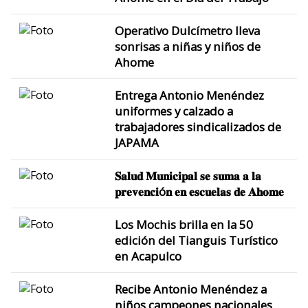
Operativo Dulcímetro lleva
sonrisas a niñas y niños de
Ahome
Entrega Antonio Menéndez
uniformes y calzado a
trabajadores sindicalizados de
JAPAMA
𝐒𝐚𝐥𝐮𝐝 𝐌𝐮𝐧𝐢𝐜𝐢𝐩𝐚𝐥 𝐬𝐞 𝐬𝐮𝐦𝐚 𝐚 𝐥𝐚
𝐩𝐫𝐞𝐯𝐞𝐧𝐜𝐢ó𝐧 𝐞𝐧 𝐞𝐬𝐜𝐮𝐞𝐥𝐚𝐬 𝐝𝐞 𝐀𝐡𝐨𝐦𝐞
Los Mochis brilla en la 50
edición del Tianguis Turístico
en Acapulco
Recibe Antonio Menéndez a
niños campeones nacionales