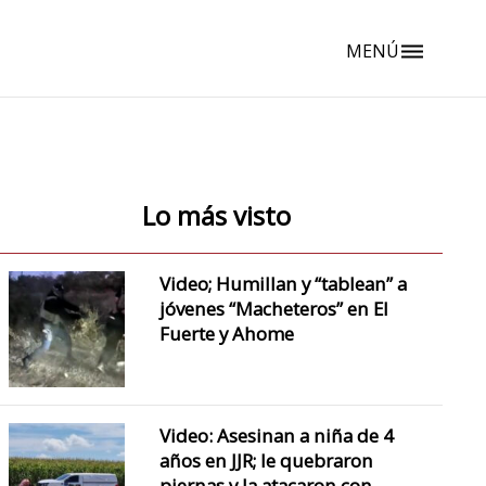
MENÚ
dehaze
Lo más visto
Video; Humillan y “tablean” a
jóvenes “Macheteros” en El
Fuerte y Ahome
Video: Asesinan a niña de 4
años en JJR; le quebraron
piernas y la atacaron con