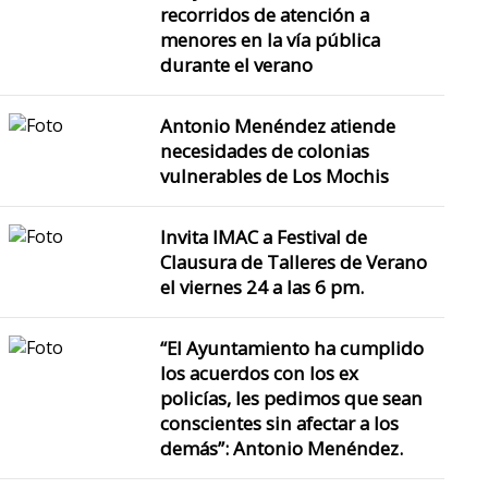
recorridos de atención a
menores en la vía pública
durante el verano
Antonio Menéndez atiende
necesidades de colonias
vulnerables de Los Mochis
Invita IMAC a Festival de
Se han instalado más de 
Clausura de Talleres de Verano
el viernes 24 a las 6 pm.
El Alcalde Antonio Me
“El Ayuntamiento ha cumplido
Bermúdez informa que en t
los acuerdos con los ex
aproximada
policías, les pedimos que sean
conscientes sin afectar a los
demás”: Antonio Menéndez.