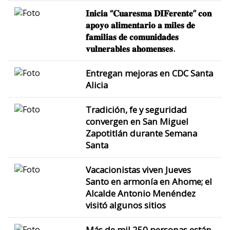
𝐈𝐧𝐢𝐜𝐢𝐚 “𝐂𝐮𝐚𝐫𝐞𝐬𝐦𝐚 𝐃𝐈𝐅𝐞𝐫𝐞𝐧𝐭𝐞” 𝐜𝐨𝐧
𝐚𝐩𝐨𝐲𝐨 𝐚𝐥𝐢𝐦𝐞𝐧𝐭𝐚𝐫𝐢𝐨 𝐚 𝐦𝐢𝐥𝐞𝐬 𝐝𝐞
𝐟𝐚𝐦𝐢𝐥𝐢𝐚𝐬 𝐝𝐞 𝐜𝐨𝐦𝐮𝐧𝐢𝐝𝐚𝐝𝐞𝐬
𝐯𝐮𝐥𝐧𝐞𝐫𝐚𝐛𝐥𝐞𝐬 𝐚𝐡𝐨𝐦𝐞𝐧𝐬𝐞𝐬.
Entregan mejoras en CDC Santa
Alicia
Tradición, fe y seguridad
convergen en San Miguel
Zapotitlán durante Semana
Santa
Vacacionistas viven Jueves
Santo en armonía en Ahome; el
Alcalde Antonio Menéndez
visitó algunos sitios
Más de mil 250 personas están