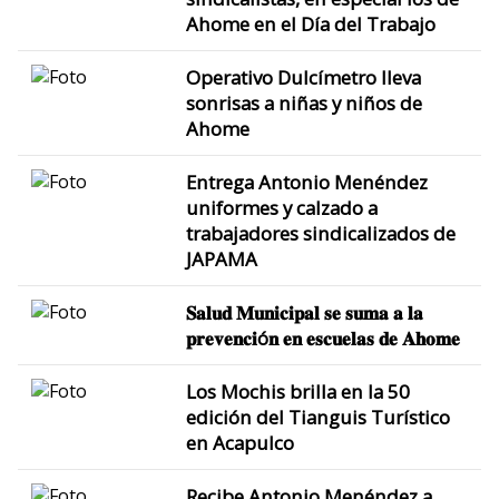
Ahome en el Día del Trabajo
Operativo Dulcímetro lleva
sonrisas a niñas y niños de
Ahome
Entrega Antonio Menéndez
uniformes y calzado a
trabajadores sindicalizados de
JAPAMA
𝐒𝐚𝐥𝐮𝐝 𝐌𝐮𝐧𝐢𝐜𝐢𝐩𝐚𝐥 𝐬𝐞 𝐬𝐮𝐦𝐚 𝐚 𝐥𝐚
𝐩𝐫𝐞𝐯𝐞𝐧𝐜𝐢ó𝐧 𝐞𝐧 𝐞𝐬𝐜𝐮𝐞𝐥𝐚𝐬 𝐝𝐞 𝐀𝐡𝐨𝐦𝐞
Los Mochis brilla en la 50
edición del Tianguis Turístico
en Acapulco
Recibe Antonio Menéndez a