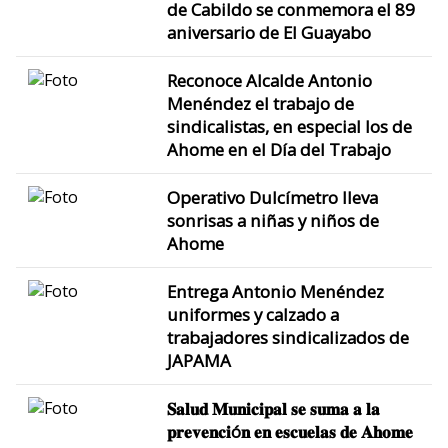
de Cabildo se conmemora el 89
aniversario de El Guayabo
Reconoce Alcalde Antonio
Menéndez el trabajo de
sindicalistas, en especial los de
Ahome en el Día del Trabajo
Operativo Dulcímetro lleva
sonrisas a niñas y niños de
Ahome
Entrega Antonio Menéndez
uniformes y calzado a
trabajadores sindicalizados de
JAPAMA
𝐒𝐚𝐥𝐮𝐝 𝐌𝐮𝐧𝐢𝐜𝐢𝐩𝐚𝐥 𝐬𝐞 𝐬𝐮𝐦𝐚 𝐚 𝐥𝐚
𝐩𝐫𝐞𝐯𝐞𝐧𝐜𝐢ó𝐧 𝐞𝐧 𝐞𝐬𝐜𝐮𝐞𝐥𝐚𝐬 𝐝𝐞 𝐀𝐡𝐨𝐦𝐞