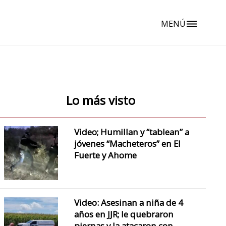
MENÚ
dehaze
Lo más visto
Video; Humillan y “tablean” a
jóvenes “Macheteros” en El
Fuerte y Ahome
Video: Asesinan a niña de 4
años en JJR; le quebraron
piernas y la atacaron con