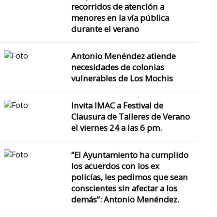
recorridos de atención a
menores en la vía pública
durante el verano
Antonio Menéndez atiende
necesidades de colonias
vulnerables de Los Mochis
Se han instalado más de 
Invita IMAC a Festival de
Clausura de Talleres de Verano
el viernes 24 a las 6 pm.
El Alcalde Antonio Me
Bermúdez informa que en t
“El Ayuntamiento ha cumplido
aproximada
los acuerdos con los ex
policías, les pedimos que sean
conscientes sin afectar a los
demás”: Antonio Menéndez.