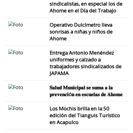
sindicalistas, en especial los de
Ahome en el Día del Trabajo
Operativo Dulcímetro lleva
sonrisas a niñas y niños de
Ahome
Entrega Antonio Menéndez
uniformes y calzado a
trabajadores sindicalizados de
JAPAMA
𝐒𝐚𝐥𝐮𝐝 𝐌𝐮𝐧𝐢𝐜𝐢𝐩𝐚𝐥 𝐬𝐞 𝐬𝐮𝐦𝐚 𝐚 𝐥𝐚
𝐩𝐫𝐞𝐯𝐞𝐧𝐜𝐢ó𝐧 𝐞𝐧 𝐞𝐬𝐜𝐮𝐞𝐥𝐚𝐬 𝐝𝐞 𝐀𝐡𝐨𝐦𝐞
Los Mochis brilla en la 50
edición del Tianguis Turístico
en Acapulco