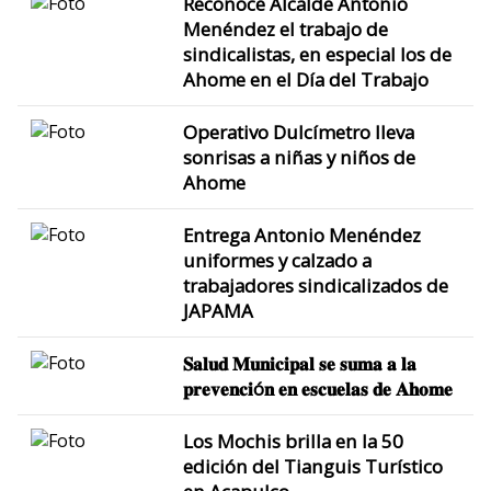
Reconoce Alcalde Antonio
Menéndez el trabajo de
sindicalistas, en especial los de
Ahome en el Día del Trabajo
Operativo Dulcímetro lleva
sonrisas a niñas y niños de
Ahome
Entrega Antonio Menéndez
uniformes y calzado a
trabajadores sindicalizados de
JAPAMA
𝐒𝐚𝐥𝐮𝐝 𝐌𝐮𝐧𝐢𝐜𝐢𝐩𝐚𝐥 𝐬𝐞 𝐬𝐮𝐦𝐚 𝐚 𝐥𝐚
𝐩𝐫𝐞𝐯𝐞𝐧𝐜𝐢ó𝐧 𝐞𝐧 𝐞𝐬𝐜𝐮𝐞𝐥𝐚𝐬 𝐝𝐞 𝐀𝐡𝐨𝐦𝐞
Los Mochis brilla en la 50
edición del Tianguis Turístico