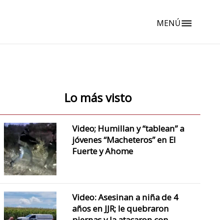
MENÚ
dehaze
Lo más visto
Video; Humillan y “tablean” a
jóvenes “Macheteros” en El
Fuerte y Ahome
Video: Asesinan a niña de 4
años en JJR; le quebraron
piernas y la atacaron con