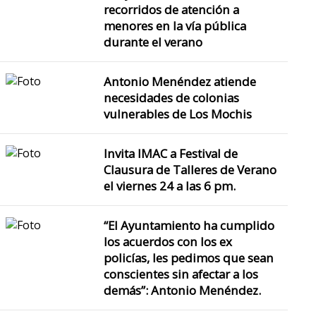
Se han instalado más de 
recorridos de atención a
menores en la vía pública
durante el verano
El Alcalde Antonio Me
Bermúdez informa que en t
Antonio Menéndez atiende
aproximada
necesidades de colonias
vulnerables de Los Mochis
Invita IMAC a Festival de
Clausura de Talleres de Verano
el viernes 24 a las 6 pm.
“El Ayuntamiento ha cumplido
los acuerdos con los ex
policías, les pedimos que sean
conscientes sin afectar a los
demás”: Antonio Menéndez.