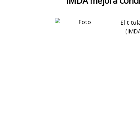
IMDA mejora condi
El titu
(IMDA