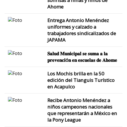
sonrisas a niñas y niños de
Ahome
Entrega Antonio Menéndez
uniformes y calzado a
trabajadores sindicalizados de
JAPAMA
𝐒𝐚𝐥𝐮𝐝 𝐌𝐮𝐧𝐢𝐜𝐢𝐩𝐚𝐥 𝐬𝐞 𝐬𝐮𝐦𝐚 𝐚 𝐥𝐚
𝐩𝐫𝐞𝐯𝐞𝐧𝐜𝐢ó𝐧 𝐞𝐧 𝐞𝐬𝐜𝐮𝐞𝐥𝐚𝐬 𝐝𝐞 𝐀𝐡𝐨𝐦𝐞
Los Mochis brilla en la 50
edición del Tianguis Turístico
en Acapulco
Recibe Antonio Menéndez a
niños campeones nacionales
que representarán a México en
la Pony League