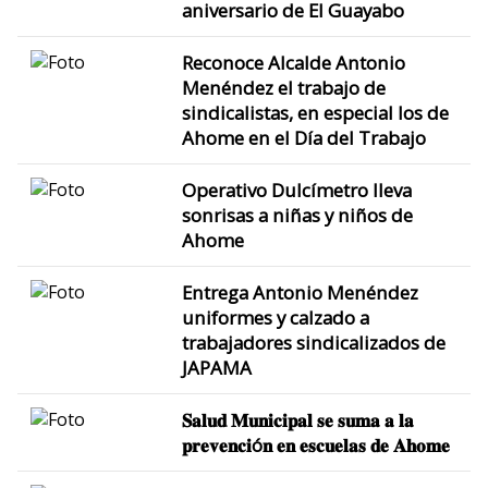
aniversario de El Guayabo
Reconoce Alcalde Antonio
Menéndez el trabajo de
sindicalistas, en especial los de
Ahome en el Día del Trabajo
Operativo Dulcímetro lleva
sonrisas a niñas y niños de
Ahome
Entrega Antonio Menéndez
uniformes y calzado a
trabajadores sindicalizados de
JAPAMA
𝐒𝐚𝐥𝐮𝐝 𝐌𝐮𝐧𝐢𝐜𝐢𝐩𝐚𝐥 𝐬𝐞 𝐬𝐮𝐦𝐚 𝐚 𝐥𝐚
𝐩𝐫𝐞𝐯𝐞𝐧𝐜𝐢ó𝐧 𝐞𝐧 𝐞𝐬𝐜𝐮𝐞𝐥𝐚𝐬 𝐝𝐞 𝐀𝐡𝐨𝐦𝐞