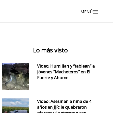
MENÚ
dehaze
Lo más visto
Video; Humillan y “tablean” a
jóvenes “Macheteros” en El
Fuerte y Ahome
Video: Asesinan a niña de 4
años en JJR; le quebraron
piernas y la atacaron con