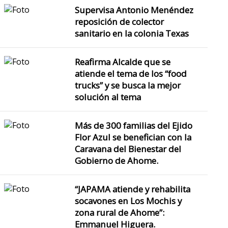
Supervisa Antonio Menéndez
Se han instalado más de 
reposición de colector
sanitario en la colonia Texas
El Alcalde Antonio Me
Reafirma Alcalde que se
Bermúdez informa que en t
atiende el tema de los “food
aproximada
trucks” y se busca la mejor
solución al tema
Más de 300 familias del Ejido
Flor Azul se benefician con la
Caravana del Bienestar del
Gobierno de Ahome.
“JAPAMA atiende y rehabilita
socavones en Los Mochis y
zona rural de Ahome”:
Emmanuel Higuera.