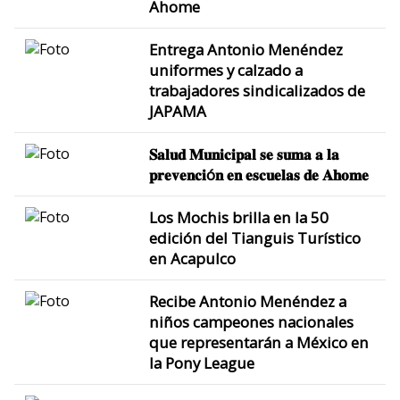
Ahome
Entrega Antonio Menéndez
uniformes y calzado a
trabajadores sindicalizados de
JAPAMA
𝐒𝐚𝐥𝐮𝐝 𝐌𝐮𝐧𝐢𝐜𝐢𝐩𝐚𝐥 𝐬𝐞 𝐬𝐮𝐦𝐚 𝐚 𝐥𝐚
𝐩𝐫𝐞𝐯𝐞𝐧𝐜𝐢ó𝐧 𝐞𝐧 𝐞𝐬𝐜𝐮𝐞𝐥𝐚𝐬 𝐝𝐞 𝐀𝐡𝐨𝐦𝐞
Los Mochis brilla en la 50
edición del Tianguis Turístico
en Acapulco
Recibe Antonio Menéndez a
niños campeones nacionales
que representarán a México en
la Pony League