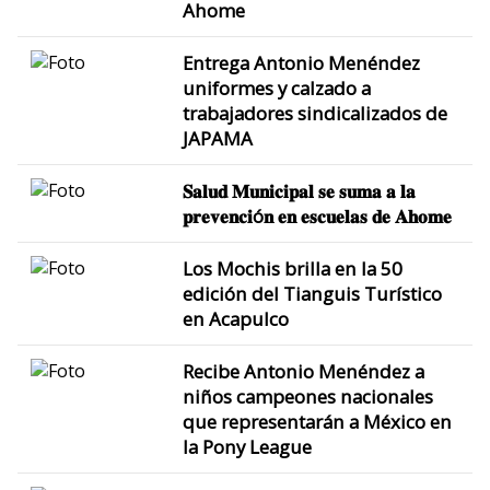
Ahome
Entrega Antonio Menéndez
uniformes y calzado a
trabajadores sindicalizados de
JAPAMA
𝐒𝐚𝐥𝐮𝐝 𝐌𝐮𝐧𝐢𝐜𝐢𝐩𝐚𝐥 𝐬𝐞 𝐬𝐮𝐦𝐚 𝐚 𝐥𝐚
𝐩𝐫𝐞𝐯𝐞𝐧𝐜𝐢ó𝐧 𝐞𝐧 𝐞𝐬𝐜𝐮𝐞𝐥𝐚𝐬 𝐝𝐞 𝐀𝐡𝐨𝐦𝐞
Los Mochis brilla en la 50
edición del Tianguis Turístico
en Acapulco
Recibe Antonio Menéndez a
niños campeones nacionales
que representarán a México en
la Pony League