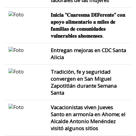
laborales de las mujeres
𝐈𝐧𝐢𝐜𝐢𝐚 “𝐂𝐮𝐚𝐫𝐞𝐬𝐦𝐚 𝐃𝐈𝐅𝐞𝐫𝐞𝐧𝐭𝐞” 𝐜𝐨𝐧
𝐚𝐩𝐨𝐲𝐨 𝐚𝐥𝐢𝐦𝐞𝐧𝐭𝐚𝐫𝐢𝐨 𝐚 𝐦𝐢𝐥𝐞𝐬 𝐝𝐞
𝐟𝐚𝐦𝐢𝐥𝐢𝐚𝐬 𝐝𝐞 𝐜𝐨𝐦𝐮𝐧𝐢𝐝𝐚𝐝𝐞𝐬
𝐯𝐮𝐥𝐧𝐞𝐫𝐚𝐛𝐥𝐞𝐬 𝐚𝐡𝐨𝐦𝐞𝐧𝐬𝐞𝐬.
Entregan mejoras en CDC Santa
Alicia
Tradición, fe y seguridad
convergen en San Miguel
Zapotitlán durante Semana
Santa
Vacacionistas viven Jueves
Santo en armonía en Ahome; el
Alcalde Antonio Menéndez
visitó algunos sitios