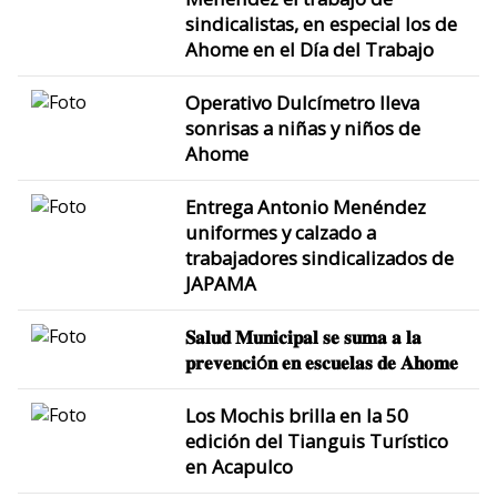
sindicalistas, en especial los de
Ahome en el Día del Trabajo
Operativo Dulcímetro lleva
sonrisas a niñas y niños de
Ahome
Entrega Antonio Menéndez
uniformes y calzado a
trabajadores sindicalizados de
JAPAMA
𝐒𝐚𝐥𝐮𝐝 𝐌𝐮𝐧𝐢𝐜𝐢𝐩𝐚𝐥 𝐬𝐞 𝐬𝐮𝐦𝐚 𝐚 𝐥𝐚
𝐩𝐫𝐞𝐯𝐞𝐧𝐜𝐢ó𝐧 𝐞𝐧 𝐞𝐬𝐜𝐮𝐞𝐥𝐚𝐬 𝐝𝐞 𝐀𝐡𝐨𝐦𝐞
Los Mochis brilla en la 50
edición del Tianguis Turístico
en Acapulco