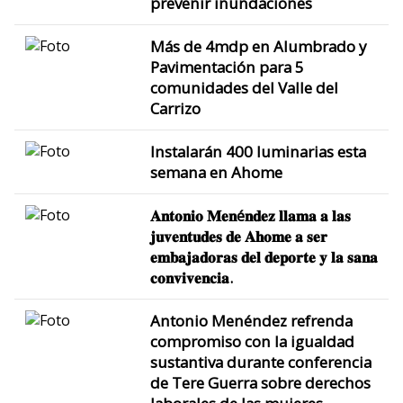
prevenir inundaciones
Más de 4mdp en Alumbrado y
Pavimentación para 5
comunidades del Valle del
Carrizo
Instalarán 400 luminarias esta
semana en Ahome
𝐀𝐧𝐭𝐨𝐧𝐢𝐨 𝐌𝐞𝐧é𝐧𝐝𝐞𝐳 𝐥𝐥𝐚𝐦𝐚 𝐚 𝐥𝐚𝐬
𝐣𝐮𝐯𝐞𝐧𝐭𝐮𝐝𝐞𝐬 𝐝𝐞 𝐀𝐡𝐨𝐦𝐞 𝐚 𝐬𝐞𝐫
𝐞𝐦𝐛𝐚𝐣𝐚𝐝𝐨𝐫𝐚𝐬 𝐝𝐞𝐥 𝐝𝐞𝐩𝐨𝐫𝐭𝐞 𝐲 𝐥𝐚 𝐬𝐚𝐧𝐚
𝐜𝐨𝐧𝐯𝐢𝐯𝐞𝐧𝐜𝐢𝐚.
Antonio Menéndez refrenda
compromiso con la igualdad
sustantiva durante conferencia
de Tere Guerra sobre derechos