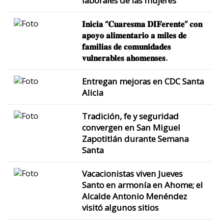
laborales de las mujeres
𝐈𝐧𝐢𝐜𝐢𝐚 “𝐂𝐮𝐚𝐫𝐞𝐬𝐦𝐚 𝐃𝐈𝐅𝐞𝐫𝐞𝐧𝐭𝐞” 𝐜𝐨𝐧
𝐚𝐩𝐨𝐲𝐨 𝐚𝐥𝐢𝐦𝐞𝐧𝐭𝐚𝐫𝐢𝐨 𝐚 𝐦𝐢𝐥𝐞𝐬 𝐝𝐞
𝐟𝐚𝐦𝐢𝐥𝐢𝐚𝐬 𝐝𝐞 𝐜𝐨𝐦𝐮𝐧𝐢𝐝𝐚𝐝𝐞𝐬
𝐯𝐮𝐥𝐧𝐞𝐫𝐚𝐛𝐥𝐞𝐬 𝐚𝐡𝐨𝐦𝐞𝐧𝐬𝐞𝐬.
Entregan mejoras en CDC Santa
Alicia
Tradición, fe y seguridad
convergen en San Miguel
Zapotitlán durante Semana
Santa
Vacacionistas viven Jueves
Santo en armonía en Ahome; el
Alcalde Antonio Menéndez
visitó algunos sitios