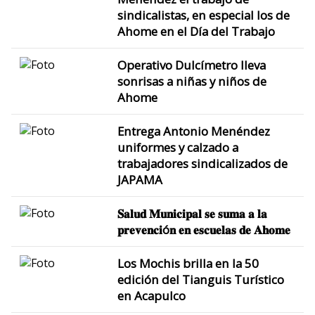
sindicalistas, en especial los de
Ahome en el Día del Trabajo
Operativo Dulcímetro lleva
sonrisas a niñas y niños de
Ahome
Entrega Antonio Menéndez
uniformes y calzado a
trabajadores sindicalizados de
JAPAMA
𝐒𝐚𝐥𝐮𝐝 𝐌𝐮𝐧𝐢𝐜𝐢𝐩𝐚𝐥 𝐬𝐞 𝐬𝐮𝐦𝐚 𝐚 𝐥𝐚
𝐩𝐫𝐞𝐯𝐞𝐧𝐜𝐢ó𝐧 𝐞𝐧 𝐞𝐬𝐜𝐮𝐞𝐥𝐚𝐬 𝐝𝐞 𝐀𝐡𝐨𝐦𝐞
Los Mochis brilla en la 50
edición del Tianguis Turístico
en Acapulco