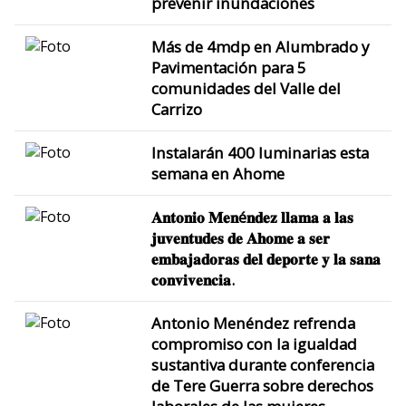
prevenir inundaciones
Más de 4mdp en Alumbrado y
Pavimentación para 5
comunidades del Valle del
Carrizo
Instalarán 400 luminarias esta
semana en Ahome
𝐀𝐧𝐭𝐨𝐧𝐢𝐨 𝐌𝐞𝐧é𝐧𝐝𝐞𝐳 𝐥𝐥𝐚𝐦𝐚 𝐚 𝐥𝐚𝐬
𝐣𝐮𝐯𝐞𝐧𝐭𝐮𝐝𝐞𝐬 𝐝𝐞 𝐀𝐡𝐨𝐦𝐞 𝐚 𝐬𝐞𝐫
𝐞𝐦𝐛𝐚𝐣𝐚𝐝𝐨𝐫𝐚𝐬 𝐝𝐞𝐥 𝐝𝐞𝐩𝐨𝐫𝐭𝐞 𝐲 𝐥𝐚 𝐬𝐚𝐧𝐚
𝐜𝐨𝐧𝐯𝐢𝐯𝐞𝐧𝐜𝐢𝐚.
Antonio Menéndez refrenda
compromiso con la igualdad
sustantiva durante conferencia
de Tere Guerra sobre derechos