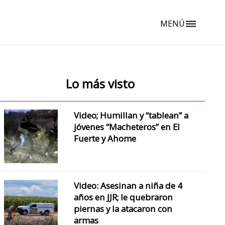
MENÚ
dehaze
Lo más visto
Video; Humillan y “tablean” a
jóvenes “Macheteros” en El
Fuerte y Ahome
Video: Asesinan a niña de 4
años en JJR; le quebraron
piernas y la atacaron con
armas