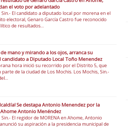
resultado de Genaro García Castro en Ahome,
 dan el voto por adelantado
 Sin.- El candidato a diputado local por morena en el
rito electoral, Genaro García Castro fue reconocido
ítico de resultados…
de mano y mirando a los ojos, arranca su
 candidato a Diputado Local Toño Menendez
ana hora inició su recorrido por el Distrito 5, que
 parte de la ciudad de Los Mochis. Los Mochis, Sin.-
del…
alcaldía! Se destapa Antonio Menendez por la
de Ahome Antonio Menéndez
 Sin.- El regidor de MORENA en Ahome, Antonio
nunció su aspiración a la presidencia municipal de