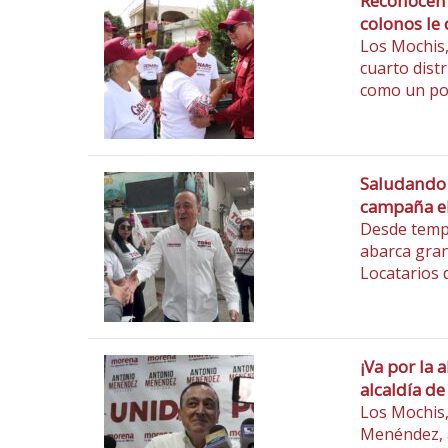
Reconocen 
colonos le
Los Mochis,
cuarto dist
como un pol
Saludando 
campaña el
Desde tempr
abarca gran
Locatarios 
¡Va por la 
alcaldía 
Los Mochis,
Menéndez, a