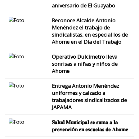
aniversario de El Guayabo
Reconoce Alcalde Antonio
Menéndez el trabajo de
sindicalistas, en especial los de
Ahome en el Día del Trabajo
Operativo Dulcímetro lleva
sonrisas a niñas y niños de
Ahome
Entrega Antonio Menéndez
uniformes y calzado a
trabajadores sindicalizados de
JAPAMA
𝐒𝐚𝐥𝐮𝐝 𝐌𝐮𝐧𝐢𝐜𝐢𝐩𝐚𝐥 𝐬𝐞 𝐬𝐮𝐦𝐚 𝐚 𝐥𝐚
𝐩𝐫𝐞𝐯𝐞𝐧𝐜𝐢ó𝐧 𝐞𝐧 𝐞𝐬𝐜𝐮𝐞𝐥𝐚𝐬 𝐝𝐞 𝐀𝐡𝐨𝐦𝐞