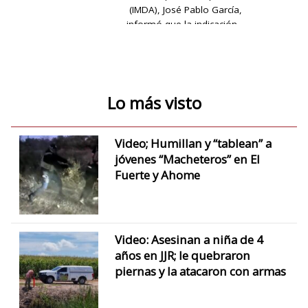
(IMDA), José Pablo García,
informó que la indicación…
Lo más visto
Video; Humillan y “tablean” a
jóvenes “Macheteros” en El
Fuerte y Ahome
Video: Asesinan a niña de 4
años en JJR; le quebraron
piernas y la atacaron con armas