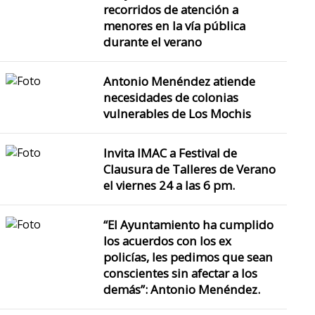
recorridos de atención a
menores en la vía pública
durante el verano
Viajaban a ensenada a 
vacacional Culiacán, Sin.- U
Antonio Menéndez atiende
del munici
necesidades de colonias
vulnerables de Los Mochis
Invita IMAC a Festival de
Clausura de Talleres de Verano
el viernes 24 a las 6 pm.
“El Ayuntamiento ha cumplido
los acuerdos con los ex
policías, les pedimos que sean
conscientes sin afectar a los
demás”: Antonio Menéndez.