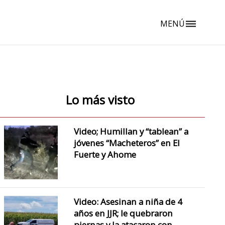
MENÚ
dehaze
Lo más visto
Video; Humillan y “tablean” a
jóvenes “Macheteros” en El
Fuerte y Ahome
Video: Asesinan a niña de 4
años en JJR; le quebraron
piernas y la atacaron con