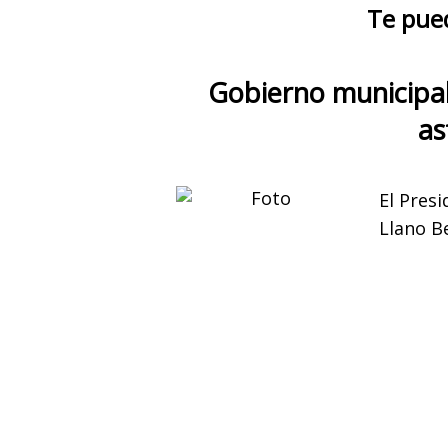
Te pue
Gobierno municipal
as
El Pres
Llano B