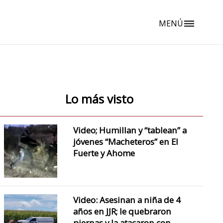
MENÚ
dehaze
Lo más visto
Video; Humillan y “tablean” a
jóvenes “Macheteros” en El
Fuerte y Ahome
Video: Asesinan a niña de 4
años en JJR; le quebraron
piernas y la atacaron con