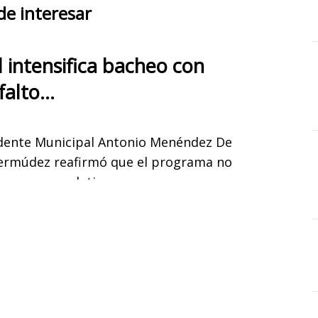
de interesar
 intensifica bacheo con
falto…
idente Municipal Antonio Menéndez De
ermúdez reafirmó que el programa no
se detiene…