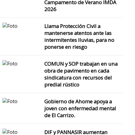
Campamento de Verano IMDA
2026
Gobierno de Ahome amplía 
Llama Protección Civil a
mantenerse atentos ante las
integral…
intermitentes lluvias, para no
ponerse en riesgo
El Alcalde Antonio Menén
COMUN y SOP trabajan en una
reponen banquetas y los
obra de pavimento en cada
distinto
sindicatura con recursos del
predial rústico
Gobierno de Ahome apoya a
joven con enfermedad mental
de El Carrizo.
DIF y PANNASIR aumentan