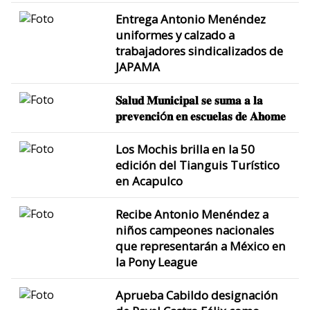
Entrega Antonio Menéndez
uniformes y calzado a
trabajadores sindicalizados de
JAPAMA
𝐒𝐚𝐥𝐮𝐝 𝐌𝐮𝐧𝐢𝐜𝐢𝐩𝐚𝐥 𝐬𝐞 𝐬𝐮𝐦𝐚 𝐚 𝐥𝐚
𝐩𝐫𝐞𝐯𝐞𝐧𝐜𝐢ó𝐧 𝐞𝐧 𝐞𝐬𝐜𝐮𝐞𝐥𝐚𝐬 𝐝𝐞 𝐀𝐡𝐨𝐦𝐞
Los Mochis brilla en la 50
edición del Tianguis Turístico
en Acapulco
Recibe Antonio Menéndez a
niños campeones nacionales
que representarán a México en
la Pony League
Aprueba Cabildo designación