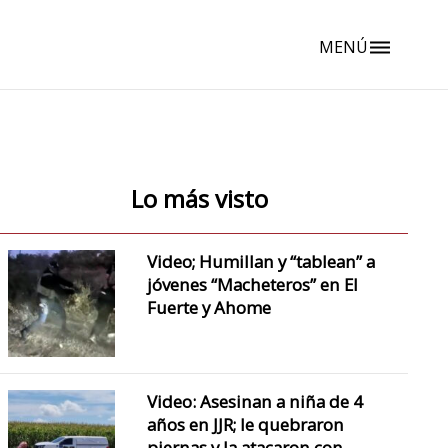
MENÚ
dehaze
Lo más visto
Video; Humillan y “tablean” a
jóvenes “Macheteros” en El
Fuerte y Ahome
Video: Asesinan a niña de 4
años en JJR; le quebraron
piernas y la atacaron con