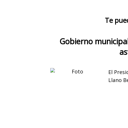
Te pue
Gobierno municipal
as
El Pres
Llano B