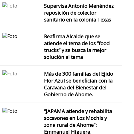
Supervisa Antonio Menéndez
reposición de colector
sanitario en la colonia Texas
Reafirma Alcalde que se
Gobierno de Ahome amplía 
atiende el tema de los “food
trucks” y se busca la mejor
integral…
solución al tema
Más de 300 familias del Ejido
El Alcalde Antonio Menén
Flor Azul se benefician con la
reponen banquetas y los
Caravana del Bienestar del
distinto
Gobierno de Ahome.
“JAPAMA atiende y rehabilita
socavones en Los Mochis y
zona rural de Ahome”:
Emmanuel Higuera.