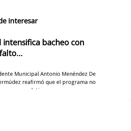
de interesar
 intensifica bacheo con
falto…
idente Municipal Antonio Menéndez De
ermúdez reafirmó que el programa no
se detiene…