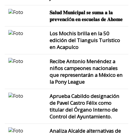
𝐒𝐚𝐥𝐮𝐝 𝐌𝐮𝐧𝐢𝐜𝐢𝐩𝐚𝐥 𝐬𝐞 𝐬𝐮𝐦𝐚 𝐚 𝐥𝐚
𝐩𝐫𝐞𝐯𝐞𝐧𝐜𝐢ó𝐧 𝐞𝐧 𝐞𝐬𝐜𝐮𝐞𝐥𝐚𝐬 𝐝𝐞 𝐀𝐡𝐨𝐦𝐞
Los Mochis brilla en la 50
edición del Tianguis Turístico
en Acapulco
Recibe Antonio Menéndez a
niños campeones nacionales
que representarán a México en
la Pony League
Aprueba Cabildo designación
de Pavel Castro Félix como
titular del Órgano Interno de
Control del Ayuntamiento.
Analiza Alcalde alternativas de