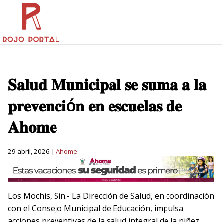
𝐒𝐚𝐥𝐮𝐝 𝐌𝐮𝐧𝐢𝐜𝐢𝐩𝐚𝐥 𝐬𝐞 𝐬𝐮𝐦𝐚 𝐚 𝐥𝐚
𝐩𝐫𝐞𝐯𝐞𝐧𝐜𝐢ó𝐧 𝐞𝐧 𝐞𝐬𝐜𝐮𝐞𝐥𝐚𝐬 𝐝𝐞
𝐀𝐡𝐨𝐦𝐞
29 abril, 2026 |
Ahome
Los Mochis, Sin.- La Dirección de Salud, en coordinación
con el Consejo Municipal de Educación, impulsa
acciones preventivas de la salud integral de la niñez