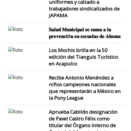
uniformes y calzado a
trabajadores sindicalizados de
JAPAMA
𝐒𝐚𝐥𝐮𝐝 𝐌𝐮𝐧𝐢𝐜𝐢𝐩𝐚𝐥 𝐬𝐞 𝐬𝐮𝐦𝐚 𝐚 𝐥𝐚
𝐩𝐫𝐞𝐯𝐞𝐧𝐜𝐢ó𝐧 𝐞𝐧 𝐞𝐬𝐜𝐮𝐞𝐥𝐚𝐬 𝐝𝐞 𝐀𝐡𝐨𝐦𝐞
Los Mochis brilla en la 50
edición del Tianguis Turístico
en Acapulco
Recibe Antonio Menéndez a
niños campeones nacionales
que representarán a México en
la Pony League
Aprueba Cabildo designación
de Pavel Castro Félix como
titular del Órgano Interno de